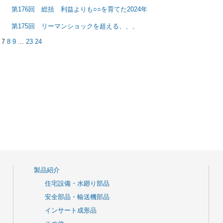
第176回 総括 利益よりも○○を育てた2024年
第175回 リーマンショックを超える、、、
7
8
9
...
23
24
製品紹介
住宅設備・水廻り部品
安全部品・輸送機部品
インサート成形品