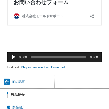
音
00:00
00:00
声
プ
Podcast:
Play in new window
|
Download
レ
ー
前の記事
ヤ
ー
製品紹介
製品紹介