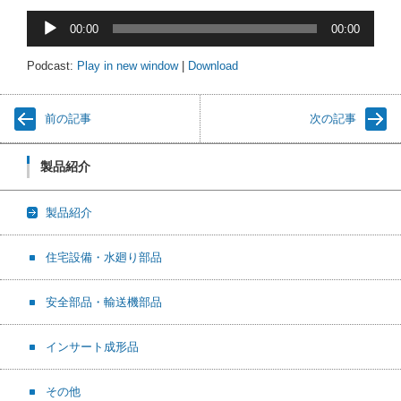
音
00:00
00:00
声
プ
Podcast:
Play in new window
|
Download
レ
ー
前の記事
次の記事
ヤ
ー
製品紹介
製品紹介
住宅設備・水廻り部品
安全部品・輸送機部品
インサート成形品
その他