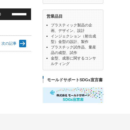
ボ
0
営業品目
リ
ュ
プラスティック製品の企
画、デザイン、設計
ー
インジェクション（射出成
ム
型）金型の設計、製作
次の記事
調
プラスチック試作品、量産
節
品の成型、試作
に
金型、成形に関するコンサ
ルティング
は
上
下
モールドサポートSDGs宣言書
矢
印
キ
ー
を
使
っ