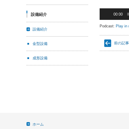
音
設備紹介
00:00
声
プ
Podcast:
Play in
設備紹介
レ
ー
前の記
金型設備
ヤ
ー
成形設備
ホーム