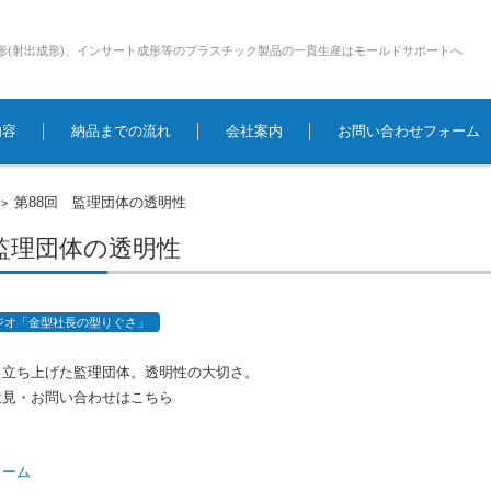
形(射出成形)、インサート成形等のプラスチック製品の一貫生産はモールドサポートへ
内容
納品までの流れ
会社案内
お問い合わせフォーム
第88回 監理団体の透明性
>
 監理団体の透明性
ジオ「金型社長の型りぐさ」
ら立ち上げた監理団体。透明性の大切さ。
意見・お問い合わせはこちら
ォーム