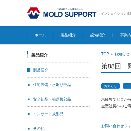
インジェクション成
コンテンツに移動
ホーム
製品紹介
設備紹介
事業
TOP
お知らせ
>
製品紹介
第88回
製品紹介
住宅設備・水廻り部品
お知らせ
ラ
安全部品・輸送機部品
未経験でゼロか
金型社長へのご
インサート成形品
お問い合わせフ
その他