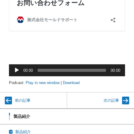
音
00:00
00:00
声
プ
Podcast:
Play in new window
|
Download
レ
ー
前の記事
次の記事
ヤ
ー
製品紹介
製品紹介