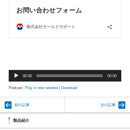
音
00:00
00:00
声
プ
Podcast:
Play in new window
|
Download
レ
ー
前の記事
次の記事
ヤ
ー
製品紹介